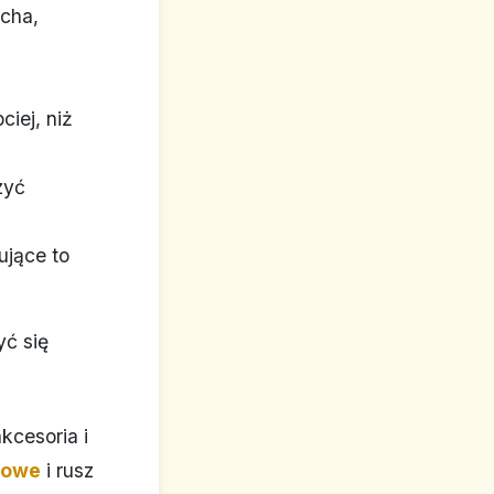
ucha,
ciej, niż
zyć
ujące to
yć się
kcesoria i
lowe
i rusz