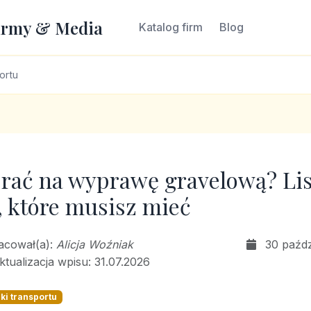
irmy & Media
Katalog firm
Blog
ortu
rać na wyprawę gravelową? Lis
, które musisz mieć
racował(a):
Alicja Woźniak
30 paźdz
ktualizacja wpisu: 31.07.2026
ki transportu