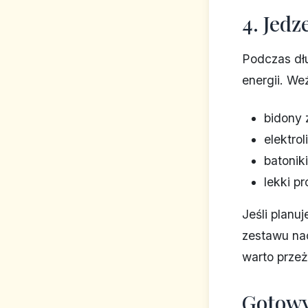
4. Jedz
Podczas dł
energii. We
bidony 
elektroli
batonik
lekki p
Jeśli planu
zestawu na
warto przeż
Gotowy