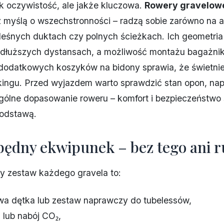
k oczywistość, ale jakże kluczowa.
Rowery gravelow
 myślą o wszechstronności – radzą sobie zarówno na asf
 leśnych duktach czy polnych ścieżkach. Ich geometri
dłuższych dystansach, a możliwość montażu bagażni
 dodatkowych koszyków na bidony sprawia, że świetnie
kingu. Przed wyjazdem warto sprawdzić stan opon, na
gólne dopasowanie roweru – komfort i bezpieczeństwo s
podstawą.
zbędny ekwipunek – bez tego ani r
 zestaw każdego gravela to:
a dętka lub zestaw naprawczy do tubelessów,
lub nabój CO₂,