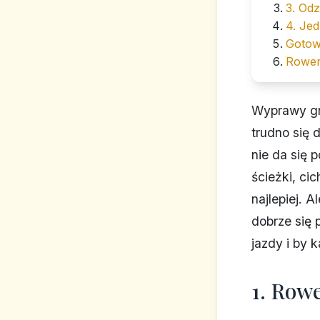
3. Odz
4. Jed
Gotow
Rower
Wyprawy gra
trudno się 
nie da się 
ścieżki, ci
najlepiej. 
dobrze się 
jazdy i by 
1. Row