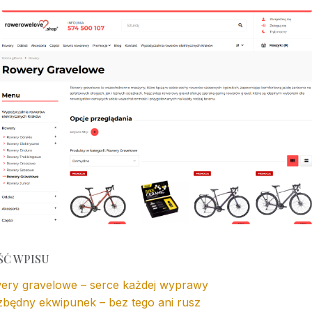
ŚĆ WPISU
wery gravelowe – serce każdej wyprawy
zbędny ekwipunek – bez tego ani rusz