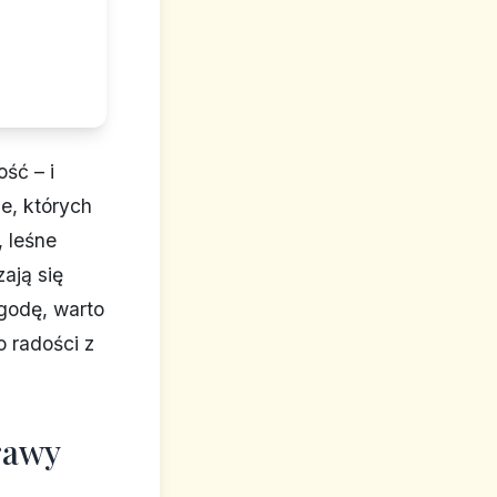
ść – i
je, których
 leśne
ają się
ygodę, warto
 radości z
rawy