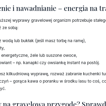
enie i nawadnianie – energia na tr
uższej wyprawy gravelowej organizm potrzebuje stałe
ź ze sobą:
z wodą lub bukłak (jeśli masz torbę na ramę),
ty,
i energetyczne, żele lub suszone owoce,
rowiant – np. kanapki czy owsiankę instant na postój.
jesz kilkudniową wyprawę, rozważ zabranie kuchenki tur
czyń – gorąca kawa o poranku w środku lasu to coś, 
yć.
 na gravelową przygodę? Sprawdź