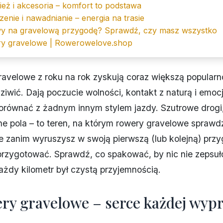
ież i akcesoria – komfort to podstawa
zenie i nawadnianie – energia na trasie
y na gravelową przygodę? Sprawdź, czy masz wszystko
y gravelowe | Rowerowelove.shop
velowe z roku na rok zyskują coraz większą popularno
dziwić. Dają poczucie wolności, kontakt z naturą i emoc
porównać z żadnym innym stylem jazdy. Szutrowe drogi,
che pola – to teren, na którym rowery gravelowe sprawdz
Ale zanim wyruszysz w swoją pierwszą (lub kolejną) prz
przygotować. Sprawdź, co spakować, by nic nie zepsuło
każdy kilometr był czystą przyjemnością.
ery gravelowe – serce każdej wyp