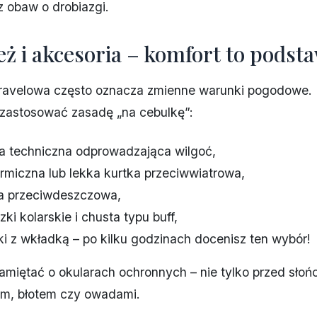
 obaw o drobiazgi.
eż i akcesoria – komfort to podst
avelowa często oznacza zmienne warunki pogodowe. 
 zastosować zasadę „na cebulkę”:
a techniczna odprowadzająca wilgoć,
ermiczna lub lekka kurtka przeciwwiatrowa,
a przeciwdeszczowa,
ki kolarskie i chusta typu buff,
i z wkładką – po kilku godzinach docenisz ten wybór!
amiętać o okularach ochronnych – nie tylko przed słoń
em, błotem czy owadami.