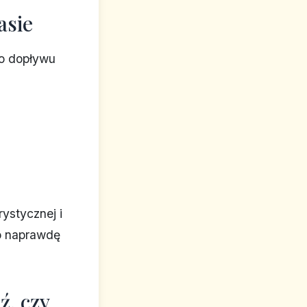
asie
go dopływu
ystycznej i
co naprawdę
, czy