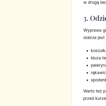
w drogę bez
3. Odzi
Wyprawa gr
dobrze jest
koszulk
bluza t
peleryn
rękawicz
spodenk
Warto też p
przed kurz