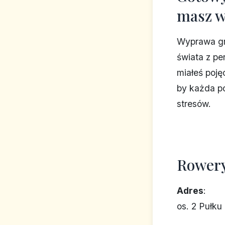
masz w
Wyprawa gr
świata z pe
miałeś poję
by każda po
stresów.
Rowery
Adres
:
os. 2 Pułk