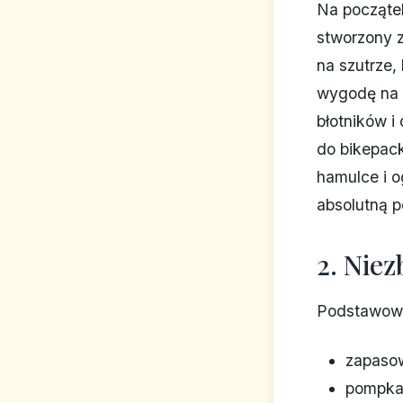
Na począte
stworzony z
na szutrze,
wygodę na 
błotników i
do bikepac
hamulce i o
absolutną 
2. Nie
Podstawowy
zapasow
pompka 