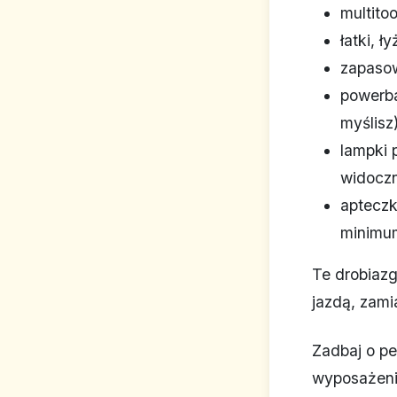
multito
łatki, ł
zapasow
powerba
myślisz)
lampki p
widocz
apteczk
minimu
Te drobiazg
jazdą, zami
Zadbaj o pe
wyposażeni