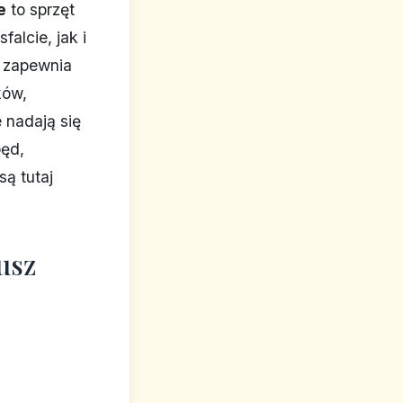
e
to sprzęt
alcie, jak i
a zapewnia
ków,
 nadają się
pęd,
ą tutaj
usz