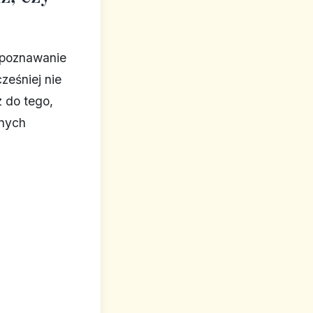
 poznawanie
ześniej nie
z do tego,
bnych