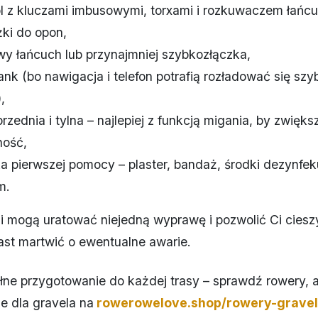
ol z kluczami imbusowymi, torxami i rozkuwaczem łańc
yżki do opon,
y łańcuch lub przynajmniej szybkozłączka,
nk (bo nawigacja i telefon potrafią rozładować się szyb
,
rzednia i tylna – najlepiej z funkcją migania, by zwięks
ność,
a pierwszej pomocy – plaster, bandaż, środki dezynfek
m.
i mogą uratować niejedną wyprawę i pozwolić Ci ciesz
ast martwić o ewentualne awarie.
łne przygotowanie do każdej trasy – sprawdź rowery, a
e dla gravela na
rowerowelove.shop/rowery-grave