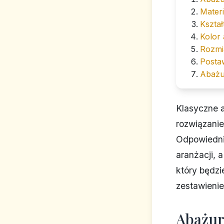
Materi
Kształ
Kolor 
Rozmi
Postaw
Abażu
Klasyczne a
rozwiązanie
Odpowiednio
aranżacji, 
który będzie
zestawienie
Abażur