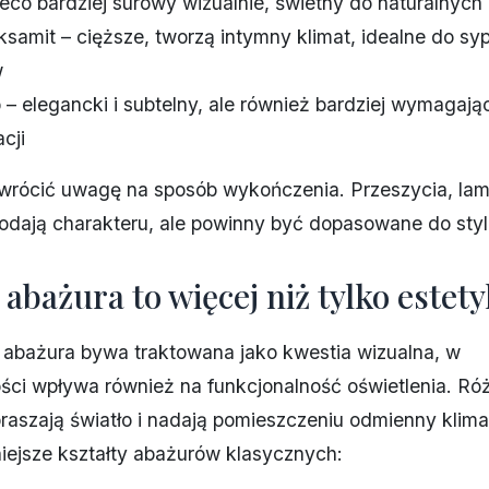
ieco bardziej surowy wizualnie, świetny do naturalnych 
ksamit – cięższe, tworzą intymny klimat, idealne do sypi
w
– elegancki i subtelny, ale również bardziej wymagają
cji
zwrócić uwagę na sposób wykończenia. Przeszycia, la
odają charakteru, ale powinny być dopasowane do styl
 abażura to więcej niż tylko estet
 abażura bywa traktowana jako kwestia wizualna, w
ści wpływa również na funkcjonalność oświetlenia. Róż
praszają światło i nadają pomieszczeniu odmienny klima
iejsze kształty abażurów klasycznych: