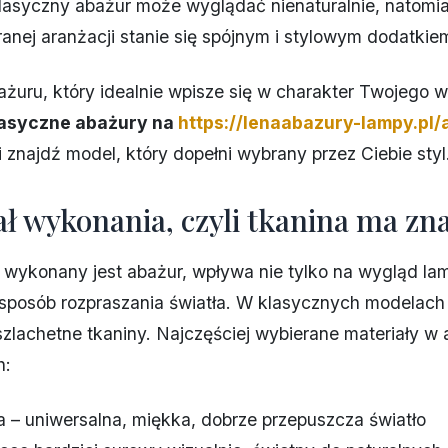
lasyczny abażur może wyglądać nienaturalnie, natomi
anej aranżacji stanie się spójnym i stylowym dodatkie
żuru, który idealnie wpisze się w charakter Twojego 
lasyczne abażury na
https://lenaabazury-lampy.pl/
i znajdź model, który dopełni wybrany przez Ciebie styl
ał wykonania, czyli tkanina ma zn
 wykonany jest abażur, wpływa nie tylko na wygląd lam
 sposób rozpraszania światła. W klasycznych modelach
 szlachetne tkaniny. Najczęściej wybierane materiały w
h:
 – uniwersalna, miękka, dobrze przepuszcza światło