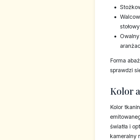
Stożkow
Walcowy
stołowy
Owalny 
aranżac
Forma abaż
sprawdzi si
Kolor 
Kolor tkani
emitowaneg
światła i o
kameralny n