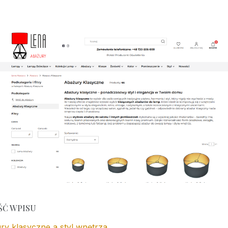
ŚĆ WPISU
ry klasyczne a styl wnętrza