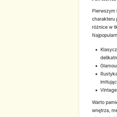
Pierwszym 
charakteru 
różnice w t
Najpopularn
Klasycz
delikat
Glamour
Rustyka
imitują
Vintage
Warto pami
wnętrza, m