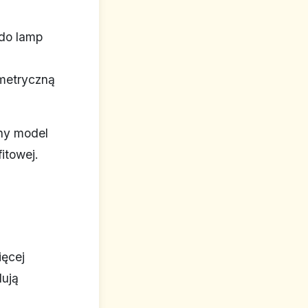
do lamp
ometryczną
ny model
itowej.
ięcej
dują