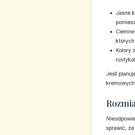
Jasne k
pomies
Ciemne 
których 
Kolory 
rustyka
Jeśli planu
kremowych 
Rozmia
Nieodpowied
sprawić, że