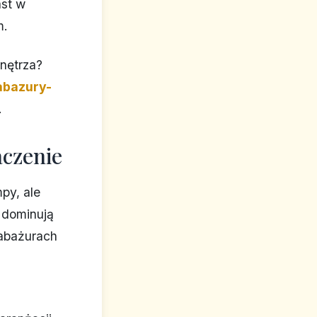
ast w
m.
wnętrza?
abazury-
.
aczenie
py, ale
 dominują
 abażurach