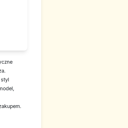
tyczne
za.
styl
model,
 zakupem.