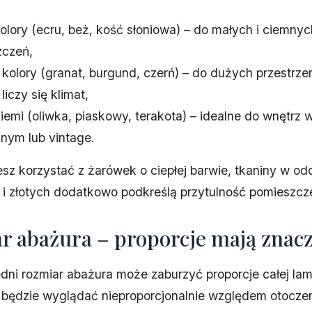
olory (ecru, beż, kość słoniowa) – do małych i ciemnyc
zczeń,
kolory (granat, burgund, czerń) – do dużych przestrzen
liczy się klimat,
ziemi (oliwka, piaskowy, terakota) – idealne do wnętrz w
lnym lub vintage.
jesz korzystać z żarówek o ciepłej barwie, tkaniny w od
i złotych dodatkowo podkreślą przytulność pomieszcze
r abażura – proporcje mają znac
ni rozmiar abażura może zaburzyć proporcje całej la
 będzie wyglądać nieproporcjonalnie względem otoczeni