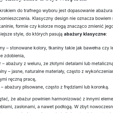
krokiem do trafnego wyboru jest dopasowanie abażura
pomieszczenia. Klasyczny design nie oznacza bowiem 
kaninie, formie czy kolorze mogą znacząco zmienić jego
iejsze style, do których pasują
abażury klasyczne
:
ny – stonowane kolory, tkaniny takie jak bawełna czy l
ne zdobienia,
 – abażury z weluru, ze złotymi detalami lub metaliczną
lny – jasne, naturalne materiały, często z wykończenia
cymi ręczną pracę,
 – abażury plisowane, często z frędzlami lub koronką.
ętać, że abażur powinien harmonizować z innymi elem
eblami, zasłonami, a nawet podłogą. W zbyt nowoczes