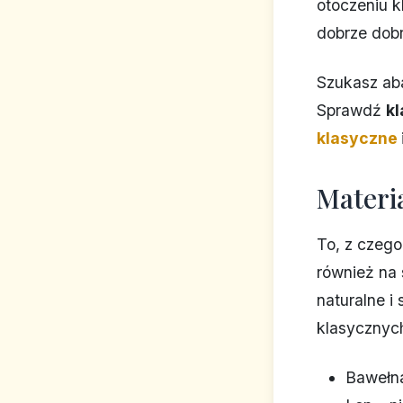
otoczeniu k
dobrze dobr
Szukasz aba
Sprawdź
k
klasyczne
Materi
To, z czego
również na
naturalne i
klasycznyc
Bawełna