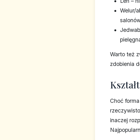
Len – n
Welur/a
salonó
Jedwab 
pielęgna
Warto też 
zdobienia d
Kształt
Choć forma
rzeczywisto
inaczej roz
Najpopularn