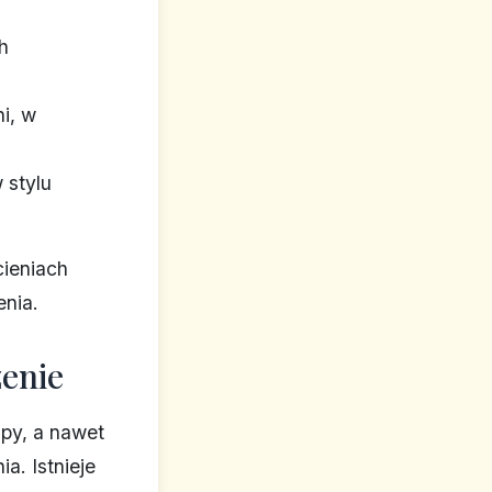
h
i, w
 stylu
cieniach
nia.
zenie
mpy, a nawet
a. Istnieje