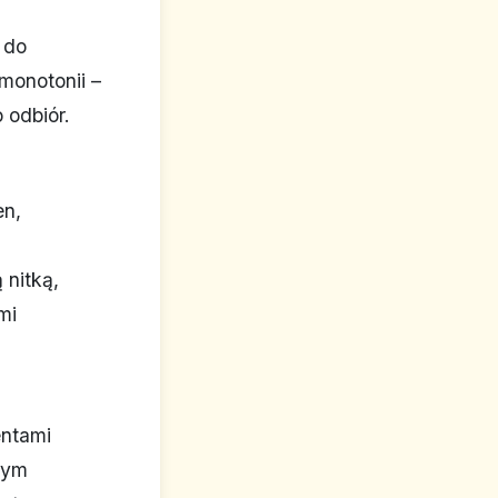
 do
monotonii –
 odbiór.
en,
 nitką,
mi
entami
nym