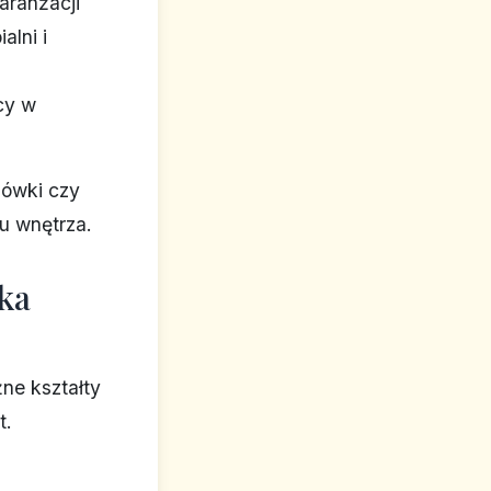
aranżacji
alni i
cy w
mówki czy
u wnętrza.
yka
ne kształty
t.