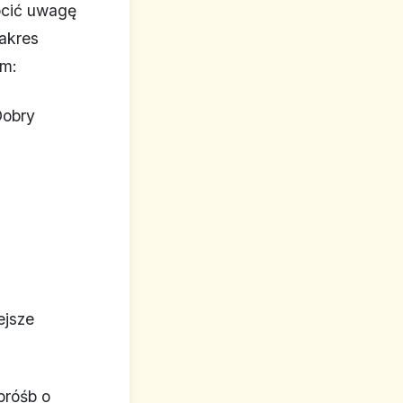
ócić uwagę
zakres
em:
Dobry
ejsze
próśb o