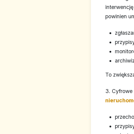
interwencję
powinien um
zgłasza
przypis
monitor
archiwi
To zwiększa
3. Cyfrowe
nieruchom
przech
przypis