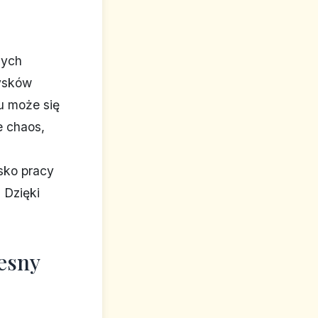
nych
dysków
u może się
e chaos,
isko pracy
 Dzięki
esny