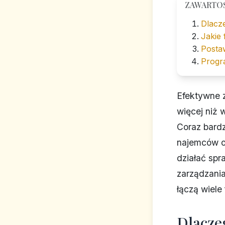
ZAWARTO
Dlacz
Jakie
Posta
Progr
Efektywne z
więcej niż 
Coraz bardz
najemców or
działać spr
zarządzania
łączą wiele
Dlacze