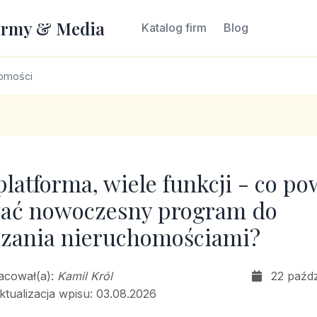
irmy & Media
Katalog firm
Blog
homości
platforma, wiele funkcji - co p
wać nowoczesny program do
zania nieruchomościami?
racował(a):
Kamil Król
22 paźdz
aktualizacja wpisu: 03.08.2026