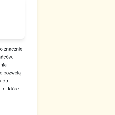
to znacznie
ańców.
ania
re pozwolą
y do
te, które