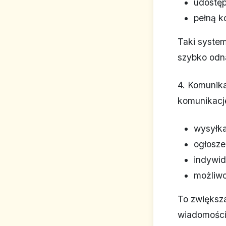
udostęp
pełną ko
Taki system
szybko odna
4. Komunika
komunikacj
wysyłka
ogłosze
indywid
możliwo
To zwiększ
wiadomości 