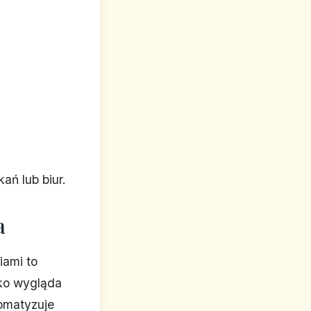
ań lub biur.
a
iami to
lko wygląda
tomatyzuje