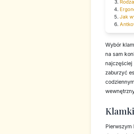
Rodzaj
Ergon
Jak wy
Antkow
Wybór klamk
na sam koni
najczęście
zaburzyć es
codziennym
wewnętrznyc
Klamki
Pierwszym 