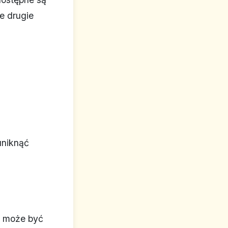
Te drugie
uniknąć
ka może być