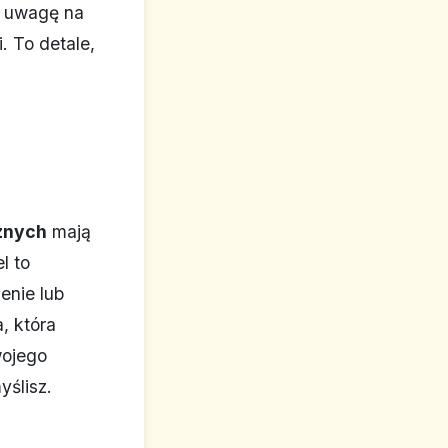
ć uwagę na
. To detale,
znych
mają
l to
enie lub
, która
wojego
yślisz.