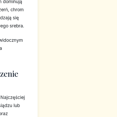
h dominują
zerń, chrom
dzają się
rego srebra.
widocznym
a
czenie
 Najczęściej
iądzu lub
oraz