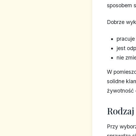
sposobem st
Dobrze wyk
pracuje 
jest od
nie zmi
W pomieszcz
solidne kla
żywotność 
Rodzaj 
Przy wyborz
sprawdzą si