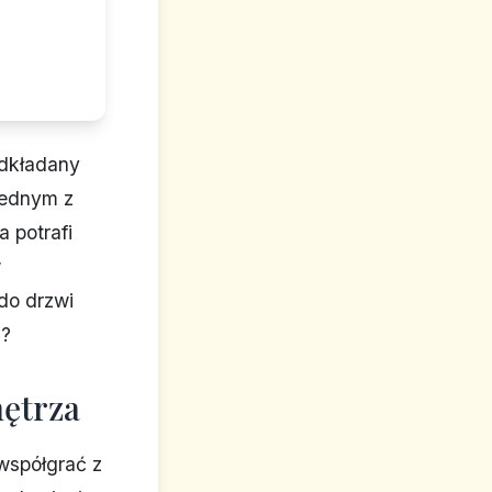
odkładany
jednym z
 potrafi
w
do drzwi
m?
nętrza
współgrać z