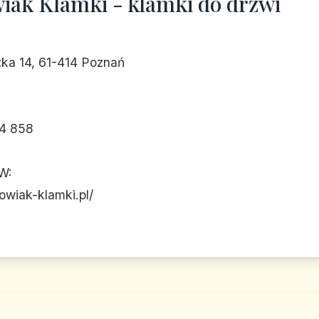
iak Klamki - klamki do drzwi
zka 14, 61-414 Poznań
4 858
W:
kowiak-klamki.pl/