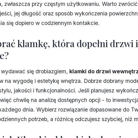
, zwłaszcza przy częstym użytkowaniu. Warto zwróci
ojeści, jej długość oraz sposób wykończenia powierzchni
ia się dopiero w codziennym kontakcie.
rać klamkę, która dopełni drzwi i
e?
wydawać się drobiazgiem,
klamki do drzwi wewnętr
w na wygodę i estetykę wnętrza. Dobrze dobrany mode
tylu, jakości i funkcjonalności. Jeśli planujesz wykończ
więć chwilę na analizę dostępnych opcji - to inwestycja
 każdego dnia. Wybierz rozwiązanie dopasowane do T
odziennych potrzeb, a różnicę odczujesz szybciej, niż m