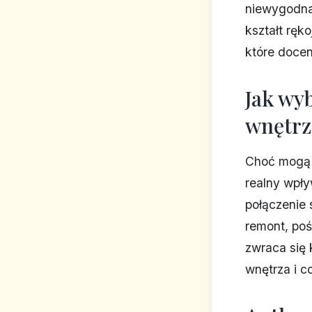
niewygodna
kształt ręk
które docen
Jak wyb
wnętrz
Choć mogą 
realny wpły
połączenie s
remont, poś
zwraca się
wnętrza i c