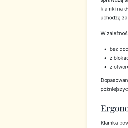
klamki na d
uchodzą za 
W zależnoś
bez dod
z blok
z otwor
Dopasowanie
późniejszy
Ergono
Klamka powi