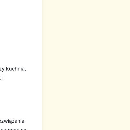
zy kuchnia,
 i
ozwiązania
dostępne są