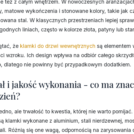
ale też z całym wnętrzem. W nowoczesnych aranżacjac
y, matowe wykończenia i stonowane kolory, takie jak c
owana stal. W klasycznych przestrzeniach lepiej spraw
godnych liniach, często w kolorze złota, patyny lub sta
ętać, że
klamki do drzwi wewnętrznych
są elementem 
i wzroku. Ich design wpływa na odbiór całego skrzydł
, dlatego nie powinny być przypadkowym dodatkiem.
ł i jakość wykonania - co ma zna
zień?
edno, ale trwałość to kwestia, której nie warto pomijać.
ą klamki wykonane z aluminium, stali nierdzewnej, mos
li. Różnią się one wagą, odpornością na zarysowania 