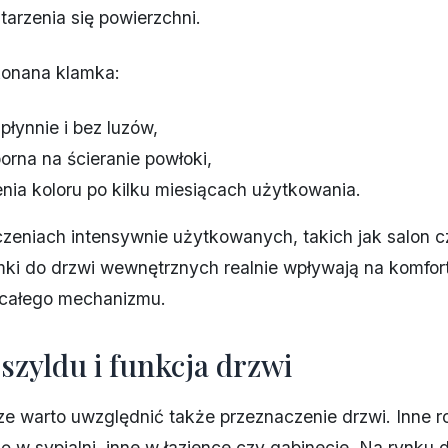
arzenia się powierzchni.
onana klamka:
płynnie i bez luzów,
porna na ścieranie powłoki,
enia koloru po kilku miesiącach użytkowania.
eniach intensywnie użytkowanych, takich jak salon c
mki do drzwi wewnętrznych realnie wpływają na komfort
całego mechanizmu.
szyldu i funkcja drzwi
e warto uwzględnić także przeznaczenie drzwi. Inne r
ę w sypialni, inne w łazience czy gabinecie. Na rynku 