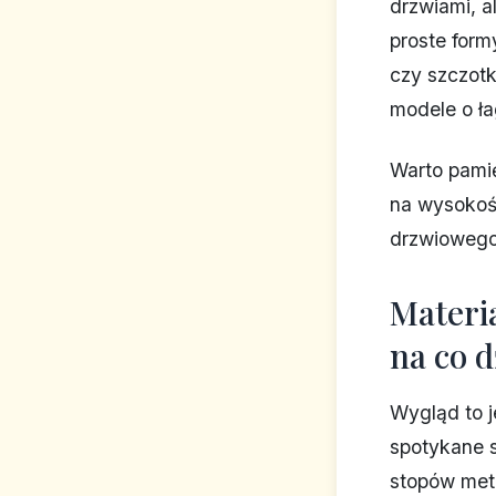
drzwiami, 
proste form
czy szczotk
modele o ła
Warto pami
na wysokośc
drzwiowego
Materia
na co d
Wygląd to j
spotykane s
stopów meta