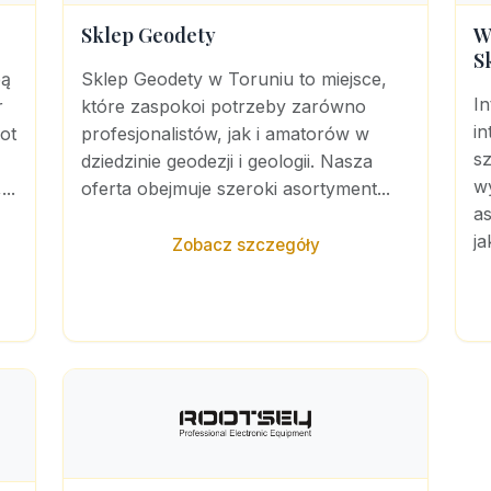
Sklep Geodety
W
S
bą
Sklep Geodety w Toruniu to miejsce,
I
r
które zaspokoi potrzeby zarówno
in
ot
profesjonalistów, jak i amatorów w
s
dziedzinie geodezji i geologii. Nasza
wy
..
oferta obejmuje szeroki asortyment...
as
ja
Zobacz szczegóły