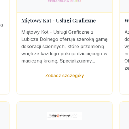
Miętowy Kot - Usługi Graficzne
W
la
Miętowy Kot - Usługi Graficzne z
A
Lubicza Dolnego oferuje szeroką gamę
d
dekoracji ściennych, które przemienią
w
wnętrze każdego pokoju dziecięcego w
n
magiczną krainę. Specjalizujemy...
Of
z
Zobacz szczegóły