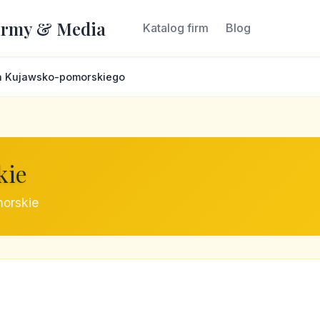
irmy & Media
Katalog firm
Blog
a Kujawsko-pomorskiego
kie
morskie