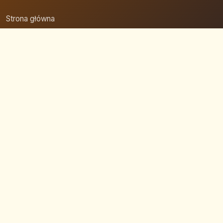
Strona główna
Zaloguj się
Dodaj firmę
Przypomnij hasło
Blog
Kontakt
Mapa strony
Szybkie wyszukiwanie