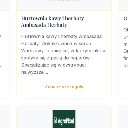
Hurtownia kawy i herbaty
O
Ambasada Herbaty
Ob
w
Hurtownia kawy i herbaty Ambasada
un
a
Herbaty, zlokalizowana w sercu
m
Warszawy, to miejsce, w którym jakość
O
spotyka się z pasją do naparów.
fi
.
Specjalizując się w dystrybucji
ob
najwyższej...
Zobacz szczegóły