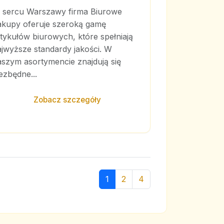
 sercu Warszawy firma Biurowe
akupy oferuje szeroką gamę
tykułów biurowych, które spełniają
jwyższe standardy jakości. W
aszym asortymencie znajdują się
ezbędne...
Zobacz szczegóły
1
2
4