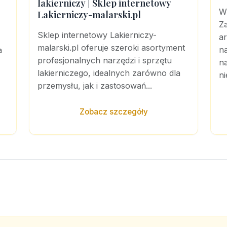
lakierniczy | Sklep internetowy
W
Lakierniczy-malarski.pl
Z
Sklep internetowy Lakierniczy-
ar
malarski.pl oferuje szeroki asortyment
na
a
profesjonalnych narzędzi i sprzętu
n
lakierniczego, idealnych zarówno dla
ni
przemysłu, jak i zastosowań...
Zobacz szczegóły