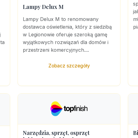
sp
Lampy Delux M
ja
Lampy Delux M to renomowany
m
dostawca oświetlenia, który z siedzibą
pi
j
w Legionowie oferuje szeroką gamę
ta
wyjątkowych rozwiązań dla domów i
przestrzeni komercyjnych....
Zobacz szczegóły
Narzędzia, sprzęt, osprzęt
B