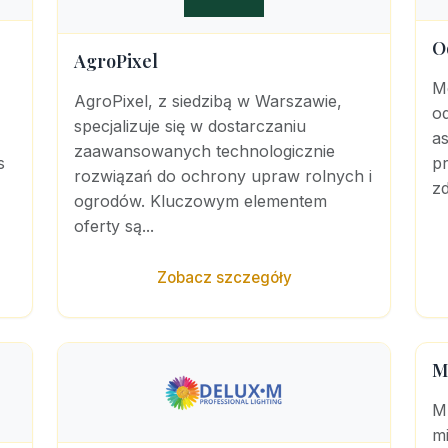
O
AgroPixel
M
AgroPixel, z siedzibą w Warszawie,
od
specjalizuje się w dostarczaniu
a
zaawansowanych technologicznie
s
pr
rozwiązań do ochrony upraw rolnych i
z
ogrodów. Kluczowym elementem
oferty są...
Zobacz szczegóły
M
M
mi