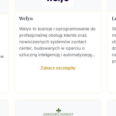
Welyo
L
Welyo to licencje i oprogramowanie do
S
profesjonalnej obsługi klienta oraz
mi
nowoczesnych systemów contact
st
center, budowanych w oparciu o
d
sztuczną inteligencję i automatyzację...
na
ów
pr
Zobacz szczegóły