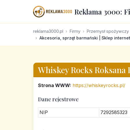
Reklama 3000: F
reklama3000.pl
Firmy
Przemysł spożywczy
Akcesoria, sprzęt barmański | Sklep intern
Whiskey Rocks Roksana 
Strona WWW:
https://whiskeyrocks.pl/
Dane rejestrowe
NIP
7292585323