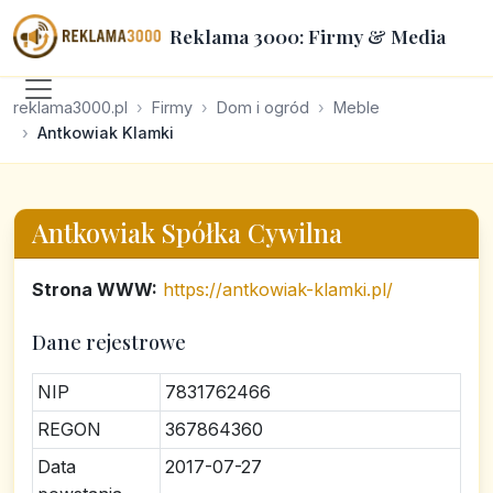
Reklama 3000: Firmy & Media
reklama3000.pl
Firmy
Dom i ogród
Meble
Antkowiak Klamki
Antkowiak Spółka Cywilna
Strona WWW:
https://antkowiak-klamki.pl/
Dane rejestrowe
NIP
7831762466
REGON
367864360
Data
2017-07-27