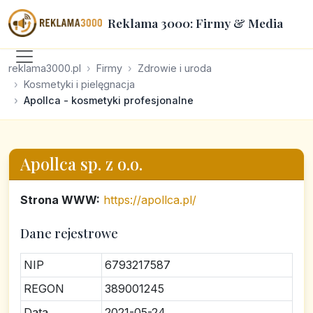
Reklama 3000: Firmy & Media
reklama3000.pl
Firmy
Zdrowie i uroda
Kosmetyki i pielęgnacja
Apollca - kosmetyki profesjonalne
Apollca sp. z o.o.
Strona WWW:
https://apollca.pl/
Dane rejestrowe
NIP
6793217587
REGON
389001245
Data
2021-05-24