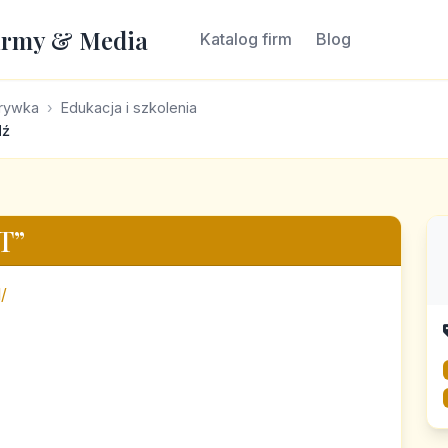
irmy & Media
Katalog firm
Blog
zrywka
Edukacja i szkolenia
dź
T”
/