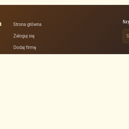
a
Sz
Strona główna
Zaloguj się
Dodaj firmę
Przypomnij hasło
Blog
Kontakt
Mapa strony
prawa zastrzeżone.