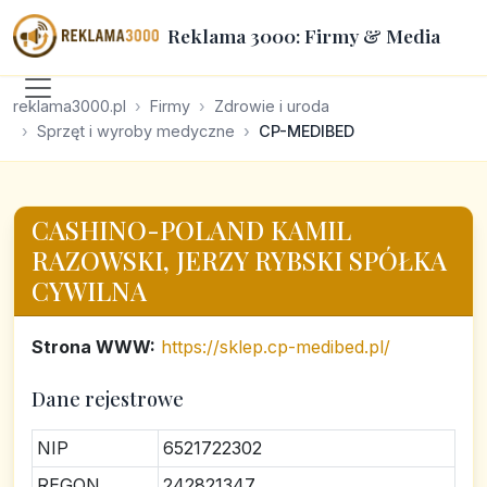
Reklama 3000: Firmy & Media
reklama3000.pl
Firmy
Zdrowie i uroda
Sprzęt i wyroby medyczne
CP-MEDIBED
CASHINO-POLAND KAMIL
RAZOWSKI, JERZY RYBSKI SPÓŁKA
CYWILNA
Strona WWW:
https://sklep.cp-medibed.pl/
Dane rejestrowe
NIP
6521722302
REGON
242821347