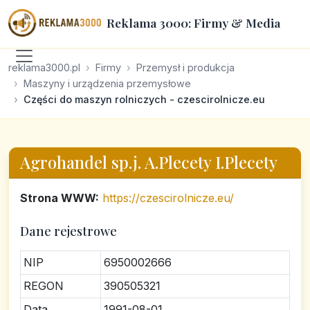
Reklama 3000: Firmy & Media
reklama3000.pl
Firmy
Przemysł i produkcja
Maszyny i urządzenia przemysłowe
Części do maszyn rolniczych - czescirolnicze.eu
Agrohandel sp.j. A.Plecety I.Plecety
Strona WWW:
https://czescirolnicze.eu/
Dane rejestrowe
NIP
6950002666
REGON
390505321
Data
1991-08-01