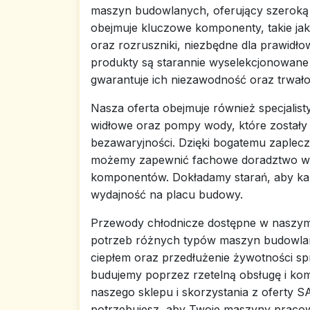
maszyn budowlanych, oferujący szeroką 
obejmuje kluczowe komponenty, takie jak 
oraz rozruszniki, niezbędne dla prawidł
produkty są starannie wyselekcjonowan
gwarantuje ich niezawodność oraz trwało
Nasza oferta obejmuje również specjalis
widłowe oraz pompy wody, które zostały 
bezawaryjności. Dzięki bogatemu zaplec
możemy zapewnić fachowe doradztwo w 
komponentów. Dokładamy starań, aby k
wydajność na placu budowy.
Przewody chłodnicze dostępne w naszym
potrzeb różnych typów maszyn budowlan
ciepłem oraz przedłużenie żywotności spr
budujemy poprzez rzetelną obsługę i ko
naszego sklepu i skorzystania z oferty 
potrzebujesz, aby Twoje maszyny pracow