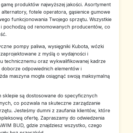
gamę produktów najwyższej jakości. Asortyment
alternatory, fotele operatora, gąsienice gumowe
owego funkcjonowania Twojego sprzętu. Wszystkie
e i pochodzą od renomowanych producentów, co
ść.
tyczne pompy paliwa, wysięgniki Kubota, wózki
zaprojektowane z myślą o wydajności i
zu technicznemu oraz wykwalifikowanej kadrze
doborze odpowiednich elementów i
ażda maszyna mogła osiągnąć swoją maksymalną
 sklepie są dostosowane do specyficznych
ych, co pozwala na skuteczne zarządzanie
zętu. Jesteśmy dumni z zaufania klientów, które
mpleksową ofertę. Zapraszamy do odwiedzenia
SAWIM BUD, gdzie znajdziesz wszystko, czego
ały bez przeszkód.