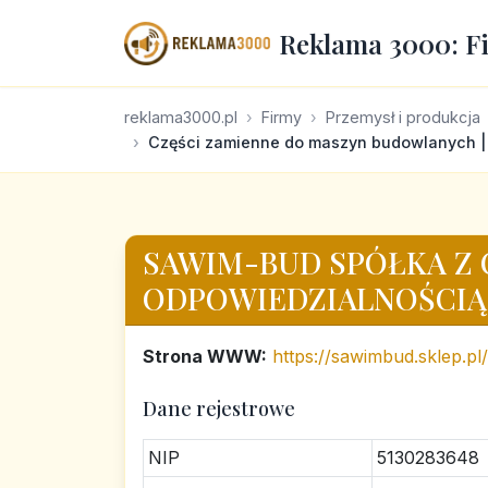
Reklama 3000: F
reklama3000.pl
Firmy
Przemysł i produkcja
Części zamienne do maszyn budowlanych 
SAWIM-BUD SPÓŁKA Z
ODPOWIEDZIALNOŚCIĄ
Strona WWW:
https://sawimbud.sklep.pl/
Dane rejestrowe
NIP
5130283648