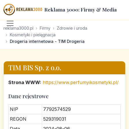
Reklama 3000: Firmy & Media
reklama3000.pl
Firmy
Zdrowie i uroda
Kosmetyki i pielęgnacja
Drogeria internetowa - TIM Drogeria
TIM BIS Sp. z o.o.
Strona WWW:
https://www.perfumyikosmetyki.pl/
Dane rejestrowe
NIP
7792574529
REGON
529319031
Data
2024-08-06