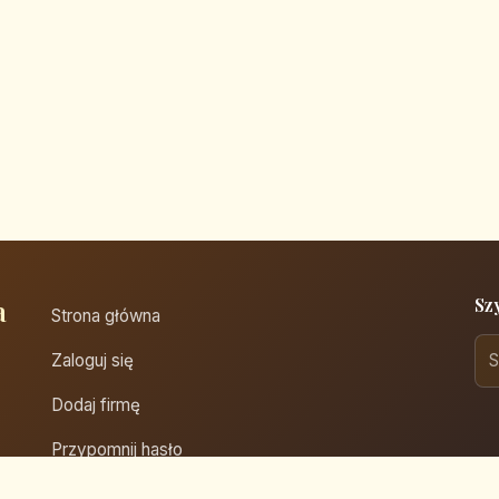
a
Sz
Strona główna
Zaloguj się
Dodaj firmę
Przypomnij hasło
Blog