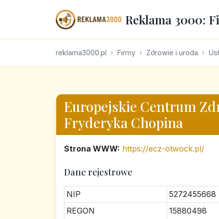
Reklama 3000: F
reklama3000.pl
Firmy
Zdrowie i uroda
Usł
Europejskie Centrum Zdr
Fryderyka Chopina
Strona WWW:
https://ecz-otwock.pl/
Dane rejestrowe
NIP
5272455668
REGON
15880498