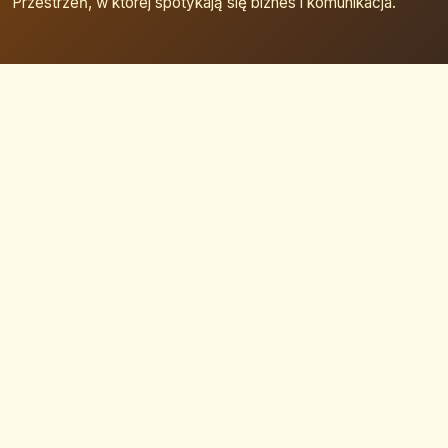
Przestrzeń, w której spotykają się biznes i komunikacja.
Strona główna
Zaloguj się
Dodaj firmę
Przypomnij hasło
Blog
Kontakt
Mapa strony
Szybkie wyszukiwanie