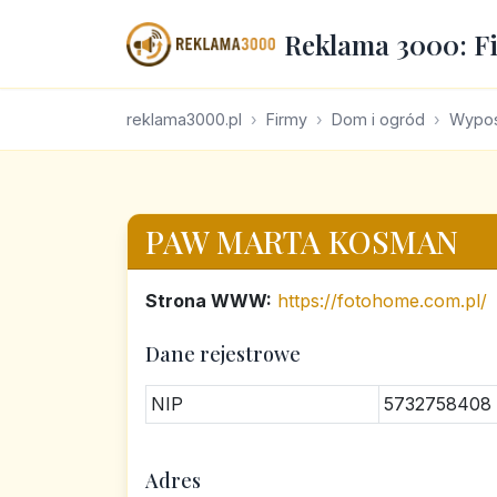
Reklama 3000: F
reklama3000.pl
Firmy
Dom i ogród
Wypos
PAW MARTA KOSMAN
Strona WWW:
https://fotohome.com.pl/
Dane rejestrowe
NIP
5732758408
Adres