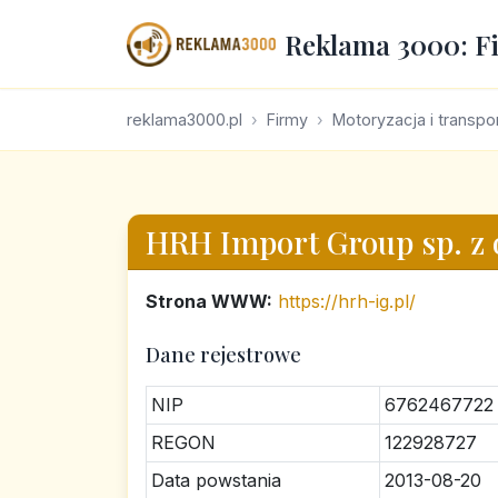
Reklama 3000: F
reklama3000.pl
Firmy
Motoryzacja i transpo
HRH Import Group sp. z 
Strona WWW:
https://hrh-ig.pl/
Dane rejestrowe
NIP
6762467722
REGON
122928727
Data powstania
2013-08-20