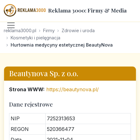
Reklama 3000: Firmy & Media
reklama3000.pl
Firmy
Zdrowie i uroda
Kosmetyki i pielęgnacja
Hurtownia medycyny estetycznej BeautyNova
Beautynova Sp. z o.o.
Strona WWW:
https://beautynova.pl/
Dane rejestrowe
NIP
7252313653
REGON
520366477
Data
2021-11-04