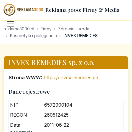
Reklama 3000: Firmy & Media
reklama3000.pl
Firmy
Zdrowie i uroda
Kosmetyki i pielęgnacja
INVEX REMEDIES
INVEX REMEDIES sp. z o.o.
Strona WWW:
https://invexremedies.pl/
Dane rejestrowe
NIP
6572900104
REGON
260512425
Data
2011-06-22