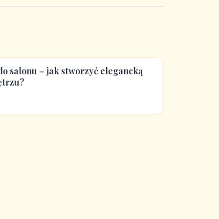
o salonu – jak stworzyć elegancką
ętrzu?