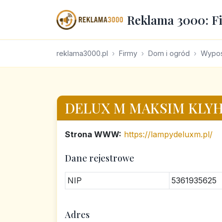
Reklama 3000: F
reklama3000.pl
Firmy
Dom i ogród
Wypos
DELUX M MAKSIM KLY
Strona WWW:
https://lampydeluxm.pl/
Dane rejestrowe
NIP
5361935625
Adres