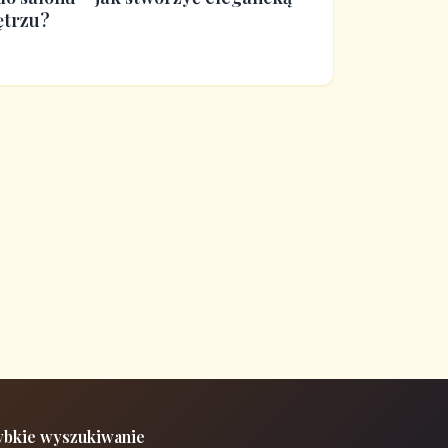
ętrzu?
ybkie wyszukiwanie