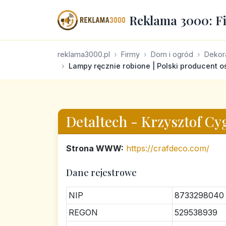
Reklama 3000: F
reklama3000.pl
Firmy
Dom i ogród
Dekora
Lampy ręcznie robione | Polski producent 
Detaltech - Krzysztof Cy
Strona WWW:
https://crafdeco.com/
Dane rejestrowe
NIP
8733298040
REGON
529538939