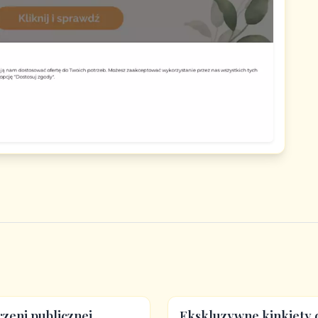
rzeni publicznej,
Ekskluzywne kinkiety d