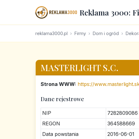
Reklama 3000: F
reklama3000.pl
Firmy
Dom i ogród
Dekora
MASTERLIGHT S.C.
Strona WWW:
https://www.masterlight.sk
Dane rejestrowe
NIP
7282809086
REGON
364588669
Data powstania
2016-06-01