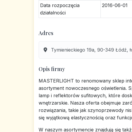
Data rozpoczęcia
2016-06-01
działalności
Adres
Tymienieckiego 19a, 90-349 Łódź, ł
Opis firmy
MASTERLIGHT to renomowany sklep inter
asortyment nowoczesnego oświetlenia. Spe
lamp i reflektorów sufitowych, które dos
wnętrzarskie. Nasza oferta obejmuje zar
rozwiązania, takie jak szynoprzewody ni
się wyjątkową elastycznością oraz funkcj
W naszym asortymencie znajdują się ta