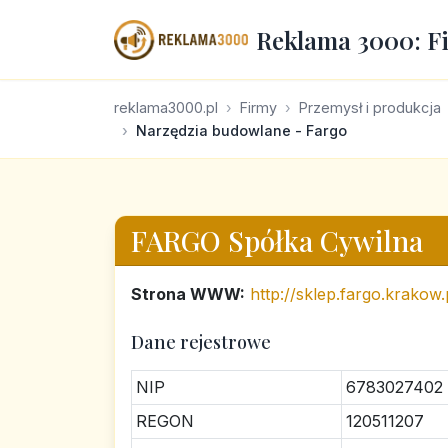
Reklama 3000: F
reklama3000.pl
Firmy
Przemysł i produkcja
Narzędzia budowlane - Fargo
FARGO Spółka Cywilna
Strona WWW:
http://sklep.fargo.krakow.
Dane rejestrowe
NIP
6783027402
REGON
120511207