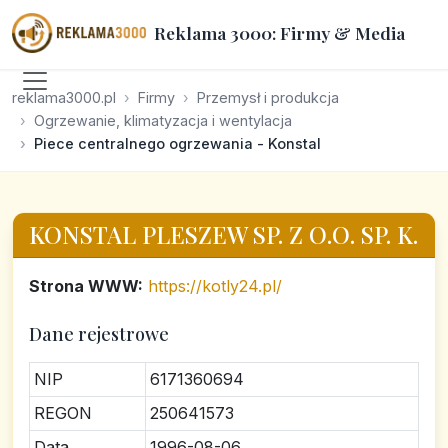
Reklama 3000: Firmy & Media
reklama3000.pl
Firmy
Przemysł i produkcja
Ogrzewanie, klimatyzacja i wentylacja
Piece centralnego ogrzewania - Konstal
KONSTAL PLESZEW SP. Z O.O. SP. K.
Strona WWW:
https://kotly24.pl/
Dane rejestrowe
NIP
6171360694
REGON
250641573
Data
1996-08-06