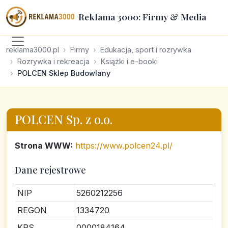
Reklama 3000: Firmy & Media
reklama3000.pl
Firmy
Edukacja, sport i rozrywka
Rozrywka i rekreacja
Książki i e-booki
POLCEN Sklep Budowlany
POLCEN Sp. z o.o.
Strona WWW:
https://www.polcen24.pl/
Dane rejestrowe
NIP
5260212256
REGON
1334720
KRS
0000184164