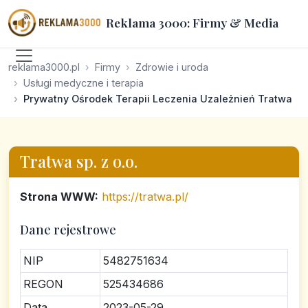
Reklama 3000: Firmy & Media
reklama3000.pl
Firmy
Zdrowie i uroda
Usługi medyczne i terapia
Prywatny Ośrodek Terapii Leczenia Uzależnień Tratwa
Tratwa sp. z o.o.
Strona WWW:
https://tratwa.pl/
Dane rejestrowe
NIP
5482751634
REGON
525434686
Data
2023-05-29