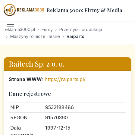
Reklama 3000: Firmy & Media
reklama3000.pl
Firmy
Przemysł i produkcja
Maszyny rolnicze i leśne
Raiparts
Raitech Sp. z o. o.
Strona WWW:
https://raiparts.pl/
Dane rejestrowe
NIP
9532188486
REGON
91570360
Data
1997-12-15