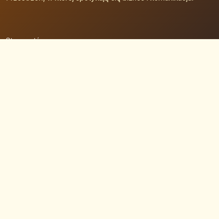
Strona główna
Zaloguj się
Dodaj firmę
Przypomnij hasło
Blog
Kontakt
Mapa strony
Szybkie wyszukiwanie