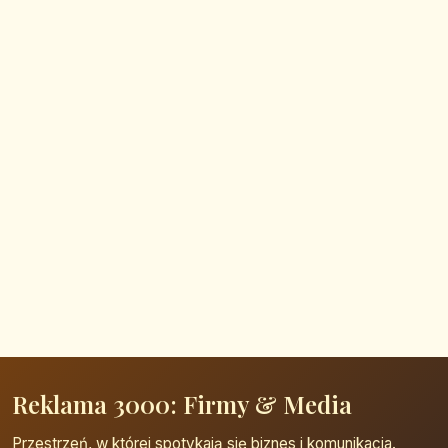
Reklama 3000: Firmy & Media
Przestrzeń, w której spotykają się biznes i komunikacja.