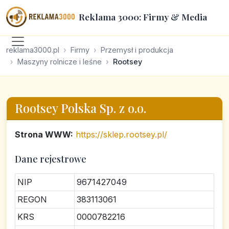
Reklama 3000: Firmy & Media
reklama3000.pl
Firmy
Przemysł i produkcja
Maszyny rolnicze i leśne
Rootsey
Rootsey Polska Sp. z o.o.
Strona WWW:
https://sklep.rootsey.pl/
Dane rejestrowe
NIP
9671427049
REGON
383113061
KRS
0000782216