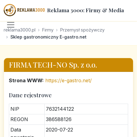
Reklama 3000: Firmy & Media
reklama3000.pl
Firmy
Przemysł spożywczy
Sklep gastronomiczny E-gastro.net
FIRMA TECH-NO Sp. z o.o.
Strona WWW:
https://e-gastro.net/
Dane rejestrowe
NIP
7632144122
REGON
386588126
Data
2020-07-22