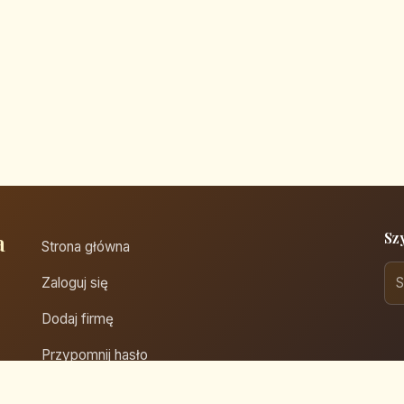
a
Sz
Strona główna
Zaloguj się
Dodaj firmę
Przypomnij hasło
Blog