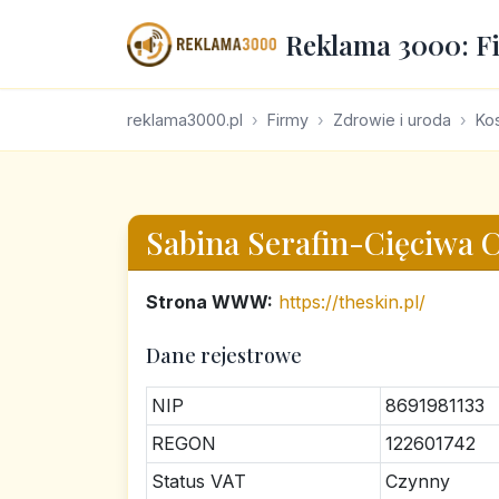
Reklama 3000: F
reklama3000.pl
Firmy
Zdrowie i uroda
Kos
Sabina Serafin-Cięciwa C
Strona WWW:
https://theskin.pl/
Dane rejestrowe
NIP
8691981133
REGON
122601742
Status VAT
Czynny