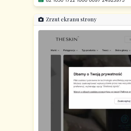
82 1050 1722 1000 0097 24923975
Zrzut ekranu strony