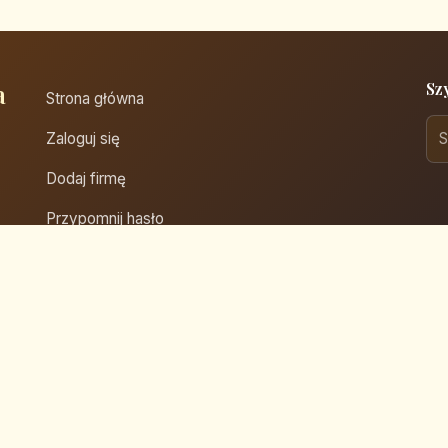
a
Sz
Strona główna
Zaloguj się
Dodaj firmę
Przypomnij hasło
Blog
Kontakt
Mapa strony
prawa zastrzeżone.