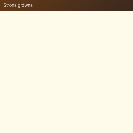
Strona główna
Zaloguj się
Dodaj firmę
Przypomnij hasło
Blog
Kontakt
Mapa strony
Szybkie wyszukiwanie
© 2026 Reklama 3000: Firmy & Media. Wszelkie prawa