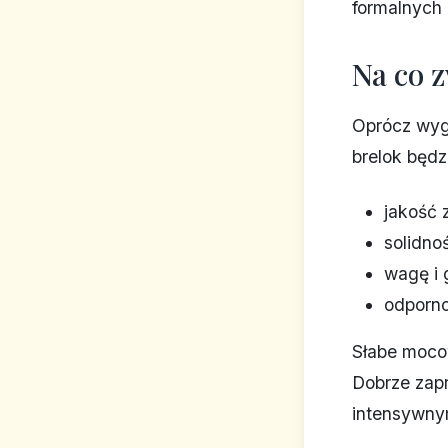
formalnych 
Na co 
Oprócz wygl
brelok będ
jakość 
solidno
wagę i 
odporno
Słabe mocow
Dobrze zapr
intensywny