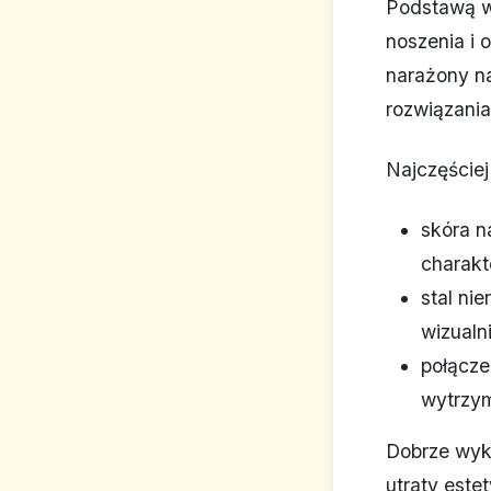
Podstawą wy
noszenia i 
narażony na
rozwiązania
Najczęściej
skóra n
charakt
stal ni
wizualni
połącze
wytrzym
Dobrze wyko
utraty estet