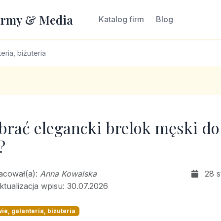
irmy & Media
Katalog firm
Blog
eria, biżuteria
brać elegancki brelok męski do
?
racował(a):
Anna Kowalska
28 s
ktualizacja wpisu: 30.07.2026
ie, galanteria, biżuteria