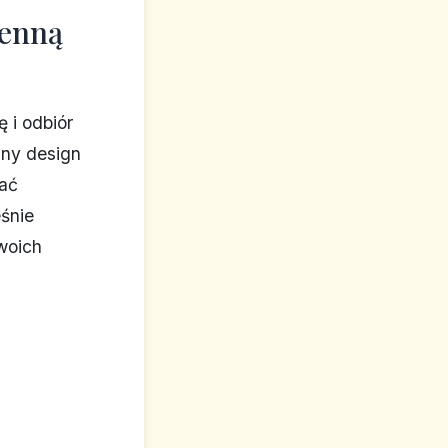
ienną
 i odbiór
any design
dać
eśnie
woich