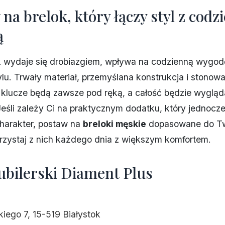
na brelok, który łączy styl z codz
ą
 wydaje się drobiazgiem, wpływa na codzienną wygodę
lu. Trwały materiał, przemyślana konstrukcja i stonow
 klucze będą zawsze pod ręką, a całość będzie wyglą
Jeśli zależy Ci na praktycznym dodatku, który jednocz
harakter, postaw na
breloki męskie
dopasowane do T
orzystaj z nich każdego dnia z większym komfortem.
jubilerski Diament Plus
iego 7, 15-519 Białystok