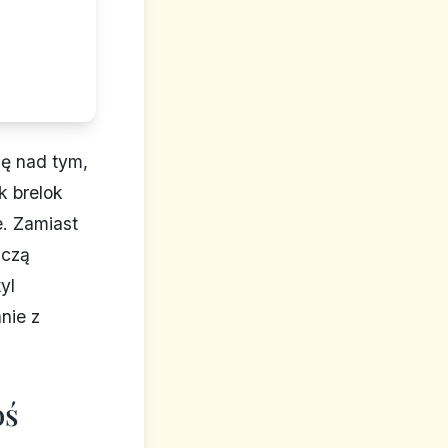
ię nad tym,
k brelok
. Zamiast
ączą
yl
nie z
oś