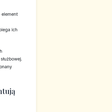
o element
.
biega ich
ch
 służbowej.
konany
ntują