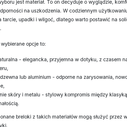
boru jest materiał. To on decyduje o wyglądzie, komf
odporności na uszkodzenia. W codziennym użytkowaniu 
 tarcie, upadki i wilgoć, dlatego warto postawić na sol
.
 wybierane opcje to:
aturalna - elegancka, przyjemna w dotyku, z czasem n
eru,
erdzewna lub aluminium - odporne na zarysowania, no
e,
nie skóry i metalu - stylowy kompromis między klasyką
ałością.
nane breloki z takich materiałów mogą służyć przez wi
yki.