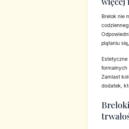
więcej 
Brelok nie 
codzienneg
Odpowiedni 
plątaniu się
Estetyczne
formalnych 
Zamiast kol
dodatek, kt
Brelok
trwało