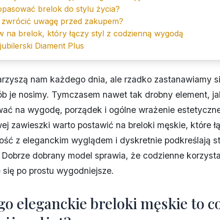
opasować brelok do stylu życia?
 zwrócić uwagę przed zakupem?
 na brelok, który łączy styl z codzienną wygodą
jubilerski Diament Plus
arzyszą nam każdego dnia, ale rzadko zastanawiamy s
ób je nosimy. Tymczasem nawet tak drobny element, ja
ać na wygodę, porządek i ogólne wrażenie estetyczne
j zawieszki warto postawić na breloki męskie, które ł
ość z eleganckim wyglądem i dyskretnie podkreślają st
. Dobrze dobrany model sprawia, że codzienne korzysta
e się po prostu wygodniejsze.
go eleganckie breloki męskie to c