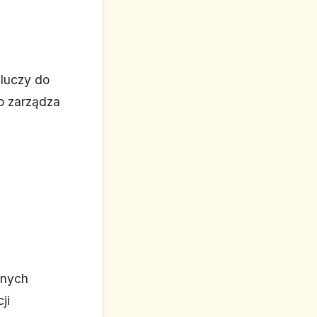
luczy do
o zarządza
nnych
ji