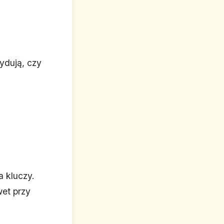
ydują, czy
a kluczy.
wet przy