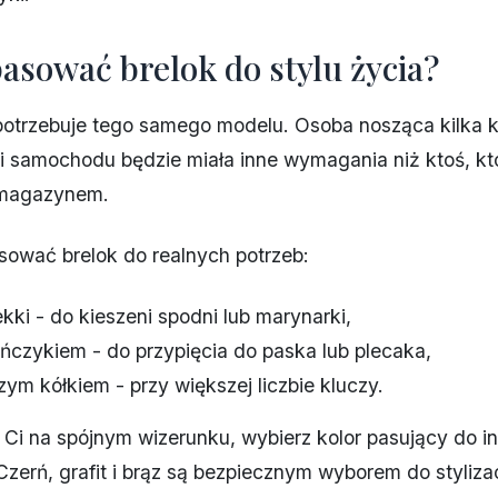
asować brelok do stylu życia?
potrzebuje tego samego modelu. Osoba nosząca kilka k
i samochodu będzie miała inne wymagania niż ktoś, kt
 magazynem.
ować brelok do realnych potrzeb:
ekki - do kieszeni spodni lub marynarki,
ińczykiem - do przypięcia do paska lub plecaka,
zym kółkiem - przy większej liczbie kluczy.
y Ci na spójnym wizerunku, wybierz kolor pasujący do i
zerń, grafit i brąz są bezpiecznym wyborem do stylizac