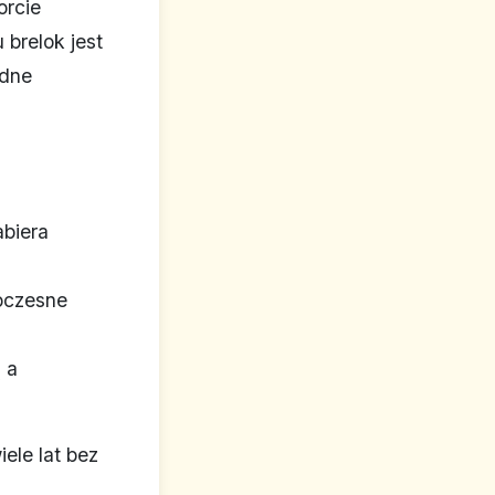
orcie
brelok jest
idne
abiera
woczesne
 a
ele lat bez