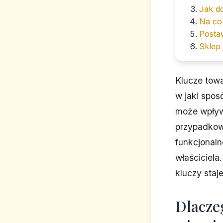
Jak d
Na co
Postaw
Sklep 
Klucze tow
w jaki spos
może wpływ
przypadkowe
funkcjonaln
właściciela
kluczy staj
Dlacze