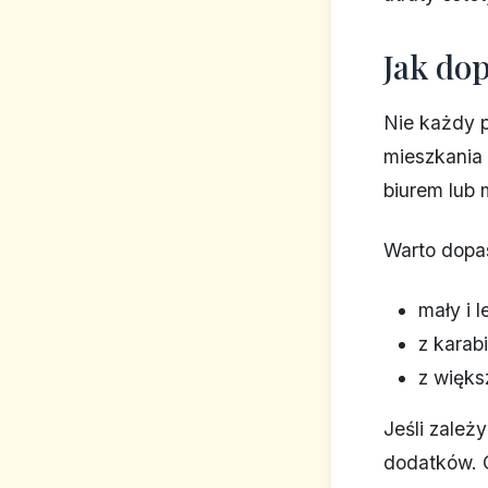
Jak dop
Nie każdy 
mieszkania 
biurem lub
Warto dopas
mały i l
z karab
z więks
Jeśli zależ
dodatków. C