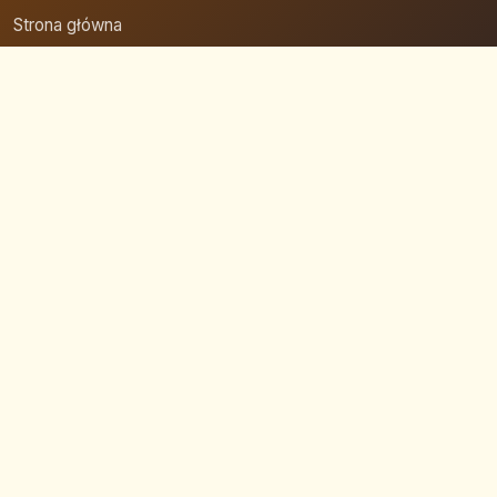
Strona główna
Zaloguj się
Dodaj firmę
Przypomnij hasło
Blog
Kontakt
Mapa strony
Szybkie wyszukiwanie