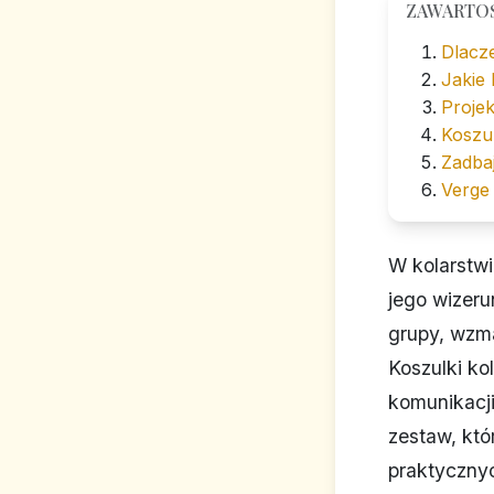
ZAWARTO
Dlacz
Jakie 
Projek
Koszul
Zadba
Verge 
W kolarstwi
jego wizeru
grupy, wzma
Koszulki kol
komunikacji
zestaw, któ
praktyczny