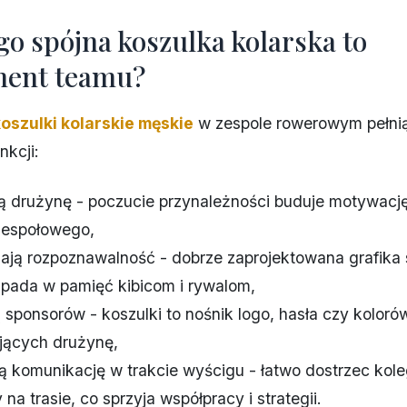
go spójna koszulka kolarska to
ent teamu?
koszulki kolarskie męskie
w zespole rowerowym pełnią
nkcji:
ją drużynę - poczucie przynależności buduje motywację
zespołowego,
ają rozpoznawalność - dobrze zaprojektowana grafika 
pada w pamięć kibicom i rywalom,
 sponsorów - koszulki to nośnik logo, hasła czy kolorów
jących drużynę,
ją komunikację w trakcie wyścigu - łatwo dostrzec kole
na trasie, co sprzyja współpracy i strategii.