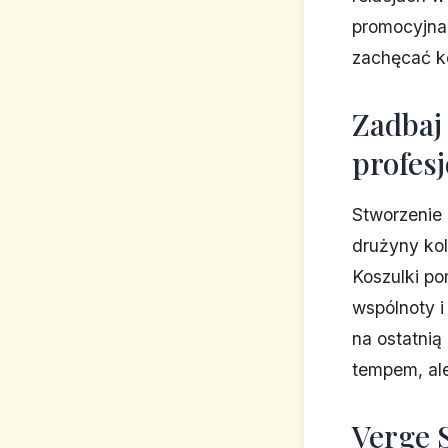
promocyjna
zachęcać k
Zadbaj
profes
Stworzenie
drużyny kol
Koszulki p
wspólnoty i
na ostatnią 
tempem, ale
Verge S