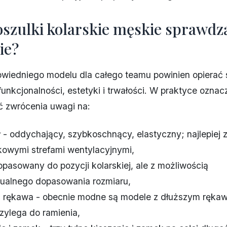
oszulki kolarskie męskie sprawdzą
ie?
wiedniego modelu dla całego teamu powinien opierać 
funkcjonalności, estetyki i trwałości. W praktyce oznac
ć zwrócenia uwagi na:
ł - oddychający, szybkoschnący, elastyczny; najlepiej 
kowymi strefami wentylacyjnymi,
dopasowany do pozycji kolarskiej, ale z możliwością
ualnego dopasowania rozmiaru,
 rękawa - obecnie modne są modele z dłuższym rękaw
rzylega do ramienia,