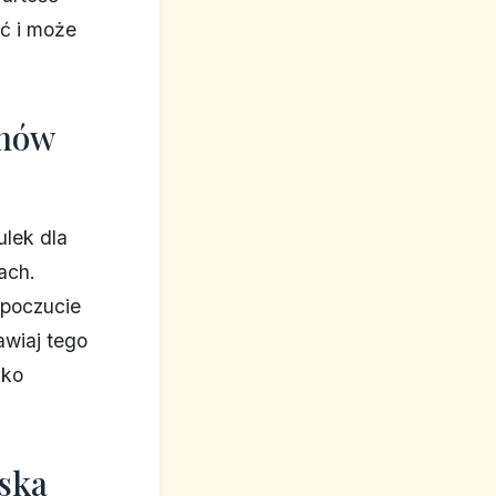
ć i może
amów
lek dla
ach.
 poczucie
awiaj tego
lko
rska