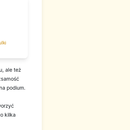
ulki
, ale też
ożsamość
 na podium.
worzyć
o kilka