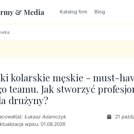
irmy & Media
Katalog firm
Blog
rywka
ki kolarskie męskie - must-ha
o teamu. Jak stworzyć profesjo
dla drużyny?
racował(a):
Łukasz Adamczyk
21 paźd
ktualizacja wpisu: 01.08.2026