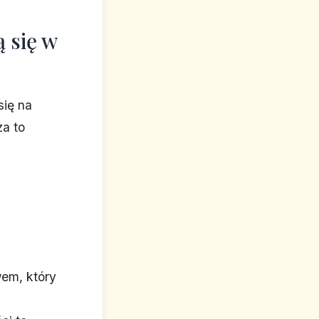
 się w
się na
za to
z
em, który