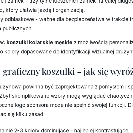
e i zamek - trzy tylne kieszenie i zamek na całej długoś
, który ułatwia jazdę i organizację,
y odblaskowe - ważne dla bezpieczeństwa w trakcie t
 publicznych.
rać
koszulki kolarskie męskie
z możliwością personaliz
 kolory dopasowane do identyfikacji wizualnej drużyn
 graficzny koszulki - jak się wyró
rużynowa powinna być zaprojektowana z pomysłem i s
 Zbyt skomplikowane wzory mogą wyglądać chaotyczni
oczne logo sponsora może nie spełnić swojej funkcji. D
ać się kilku zasad:
lnie 2-3 kolory dominujące - najlepiej kontrastujące,