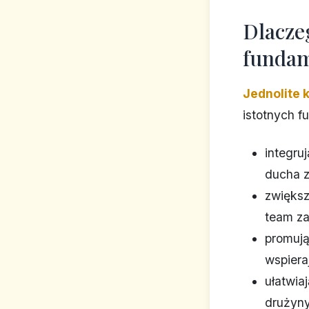
Dlacze
fundam
Jednolite 
istotnych fu
integru
ducha 
zwiększ
team za
promują
wspiera
ułatwia
drużyny 