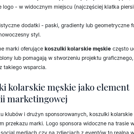
e logo - w widocznym miejscu (najczęściej klatka piers
istyczne dodatki - paski, gradienty lub geometryczne f
nowoczesny styl.
ne marki oferujące
koszulki kolarskie męskie
często u
lony lub pomagają w stworzeniu projektu graficznego,
z takiego wsparcia.
ki kolarskie męskie jako element
gii marketingowej
u klubów i drużyn sponsorowanych, koszulki kolarskie
em przekazu marki. Logo sponsora widoczne na trasie 
 social mediach czy na zdjęciach z eventów to realna 