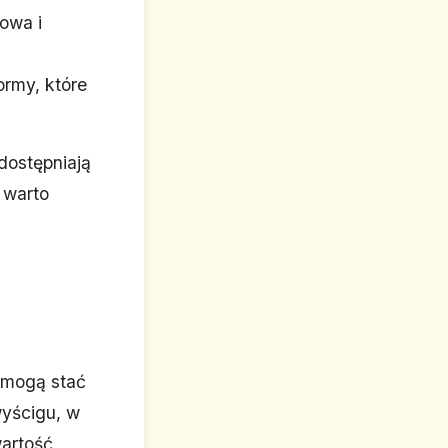
iowa i
ormy, które
dostępniają
 warto
 mogą stać
wyścigu, w
wartość