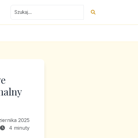
ve
nalny
ziernika 2025
4 minuty