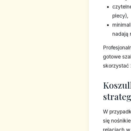
czyteln
plecy),
minimal
nadają 
Profesjonal
gotowe szab
skorzystać 
Koszul
strate
W przypadk
się nośniki
relacjach w