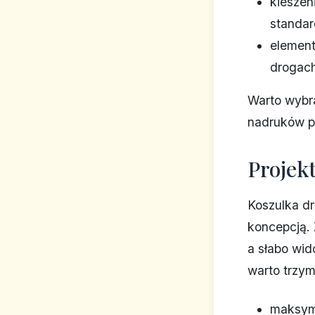
kieszeni
standard
element
drogach
Warto wyb
nadruków po
Projekt
Koszulka d
koncepcją.
a słabo wid
warto trzym
maksyma