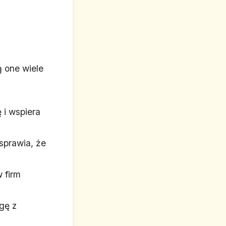
 one wiele
 i wspiera
sprawia, że
 firm
gę z