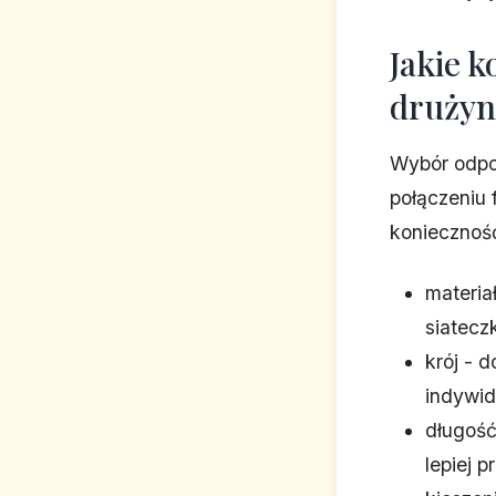
Jakie k
drużyn
Wybór odpo
połączeniu 
koniecznoś
materia
siatecz
krój - 
indywid
długość
lepiej p