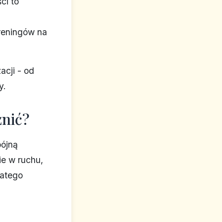
ci to
reningów na
acji - od
y.
żnić?
pójną
e w ruchu,
latego