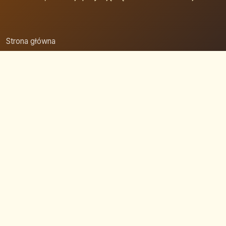
Strona główna
Zaloguj się
Dodaj firmę
Przypomnij hasło
Blog
Kontakt
Mapa strony
Szybkie wyszukiwanie