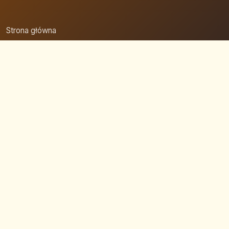
Strona główna
Zaloguj się
Dodaj firmę
Przypomnij hasło
Blog
Kontakt
Mapa strony
Szybkie wyszukiwanie