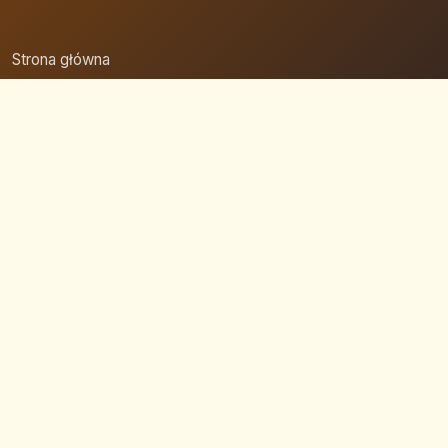
Strona główna
Zaloguj się
Dodaj firmę
Przypomnij hasło
Blog
Kontakt
Mapa strony
Szybkie wyszukiwanie