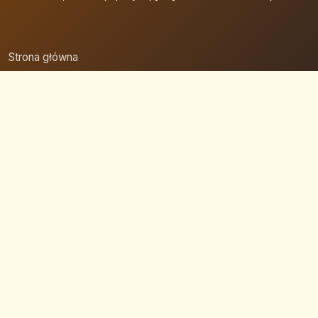
Strona główna
Zaloguj się
Dodaj firmę
Przypomnij hasło
Blog
Kontakt
Mapa strony
Szybkie wyszukiwanie