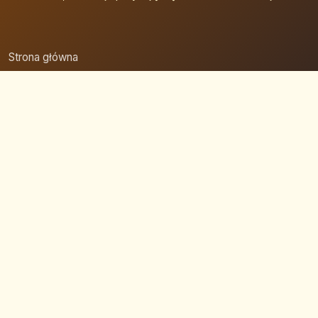
Strona główna
Zaloguj się
Dodaj firmę
Przypomnij hasło
Blog
Kontakt
Mapa strony
Szybkie wyszukiwanie