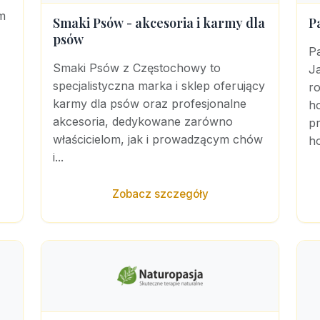
m
Smaki Psów - akcesoria i karmy dla
P
psów
P
Smaki Psów z Częstochowy to
J
specjalistyczna marka i sklep oferujący
r
karmy dla psów oraz profesjonalne
ho
akcesoria, dedykowane zarówno
pr
właścicielom, jak i prowadzącym chów
ho
i...
Zobacz szczegóły