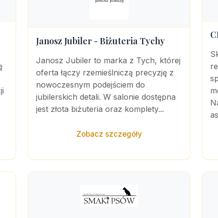
C
Janosz Jubiler - Biżuteria Tychy
S
Janosz Jubiler to marka z Tych, której
ę
r
oferta łączy rzemieślniczą precyzję z
sp
nowoczesnym podejściem do
ji
m
jubilerskich detali. W salonie dostępna
Na
jest złota biżuteria oraz komplety...
as
Zobacz szczegóły