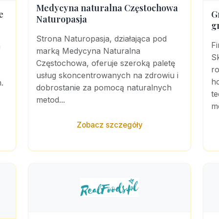
Medycyna naturalna Częstochowa
e
G
Naturopasja
g
Strona Naturopasja, działająca pod
F
a
marką Medycyna Naturalna
S
Częstochowa, oferuje szeroką paletę
ro
usług skoncentrowanych na zdrowiu i
h
.
dobrostanie za pomocą naturalnych
t
metod...
me
Zobacz szczegóły