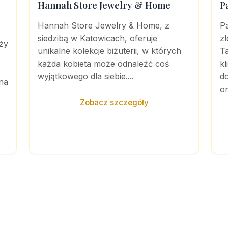
Hannah Store Jewelry & Home
P
a
Hannah Store Jewelry & Home, z
P
siedzibą w Katowicach, oferuje
z
ży
unikalne kolekcje biżuterii, w których
T
każda kobieta może odnaleźć coś
k
wyjątkowego dla siebie....
do
na
on
Zobacz szczegóły