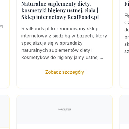
Naturalne suplementy diety,
F
kosmetyki higieny ustnej, ciała |
F
Sklep internetowy RealFoods.pl
Cz
ej
RealFoods.pl to renomowany sklep
do
internetowy z siedzibą w Łazach, który
p
specjalizuje się w sprzedaży
s
naturalnych suplementów diety i
sz
kosmetyków do higieny jamy ustnej....
Zobacz szczegóły