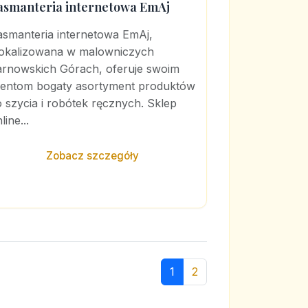
asmanteria internetowa EmAj
asmanteria internetowa EmAj,
lokalizowana w malowniczych
arnowskich Górach, oferuje swoim
lientom bogaty asortyment produktów
 szycia i robótek ręcznych. Sklep
line...
Zobacz szczegóły
1
2