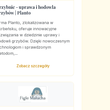
rzybnie - uprawa i hodowla
rzybów | Planto
irma Planto, zlokalizowana w
krbeńsku, oferuje innowacyjne
związania w dziedzinie uprawy i
odowli grzybów. Dzięki nowoczesnym
echnologiom i sprawdzonym
todom,...
Zobacz szczegóły