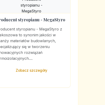
roducent styropianu - MegaStyro
roducent styropianu - MegaStyro z
iekoszowa to synonim jakości w
ranży materiałów budowlanych,
ecjalizujący się w tworzeniu
nnowacyjnych rozwiązań
rmoizolacyjnych....
Zobacz szczegóły