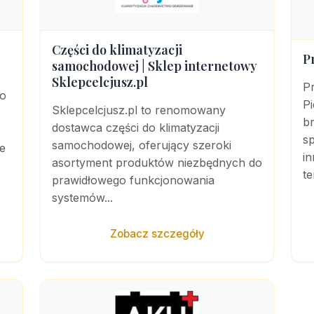
Części do klimatyzacji
P
samochodowej | Sklep internetowy
Sklepcelcjusz.pl
P
do
P
Sklepcelcjusz.pl to renomowany
b
dostawca części do klimatyzacji
sp
samochodowej, oferujący szeroki
e
i
asortyment produktów niezbędnych do
te
prawidłowego funkcjonowania
systemów...
Zobacz szczegóły