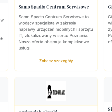
Samo Spadło Centrum Serwisowe
G
Samo Spadło Centrum Serwisowe to
Gi
 w
wiodący specjalista w zakresie
wł
naprawy urządzeń mobilnych i sprzętu
zy
IT, zlokalizowany w sercu Poznania.
Po
ch
Nasza oferta obejmuje kompleksowe
of
usługi...
Zobacz szczegóły
S