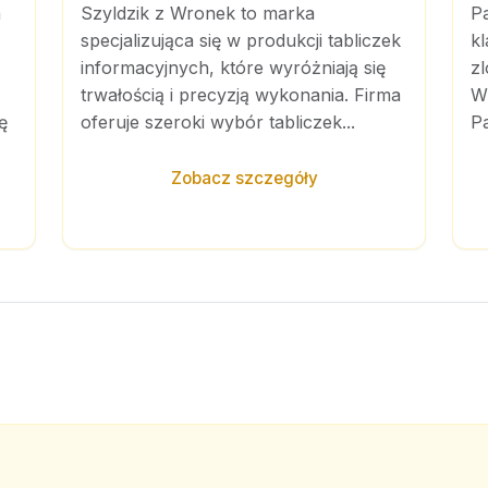
a
Szyldzik z Wronek to marka
P
specjalizująca się w produkcji tabliczek
kl
informacyjnych, które wyróżniają się
zl
trwałością i precyzją wykonania. Firma
Wi
ę
oferuje szeroki wybór tabliczek...
Pa
Zobacz szczegóły