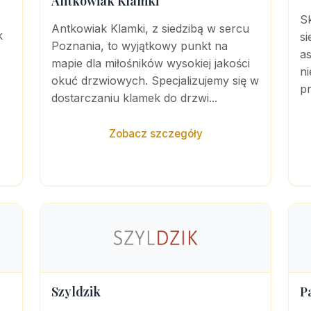
Antkowiak Klamki
Sk
Antkowiak Klamki, z siedzibą w sercu
k
si
Poznania, to wyjątkowy punkt na
a
mapie dla miłośników wysokiej jakości
n
okuć drzwiowych. Specjalizujemy się w
pr
dostarczaniu klamek do drzwi...
Zobacz szczegóły
Szyldzik
P