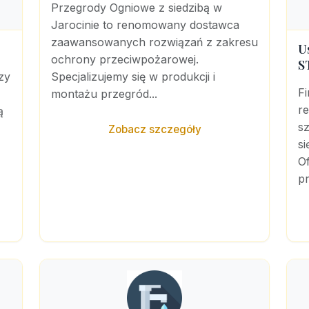
Przegrody Ogniowe z siedzibą w
Jarocinie to renomowany dostawca
zaawansowanych rozwiązań z zakresu
U
ochrony przeciwpożarowej.
S
zy
Specjalizujemy się w produkcji i
F
montażu przegród...
r
ą
sz
Zobacz szczegóły
si
Of
pr