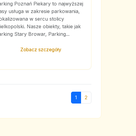
arking Poznań Piekary to najwyższej
asy usługa w zakresie parkowania,
okalizowana w sercu stolicy
elkopolski. Nasze obiekty, takie jak
rking Stary Browar, Parking...
Zobacz szczegóły
1
2