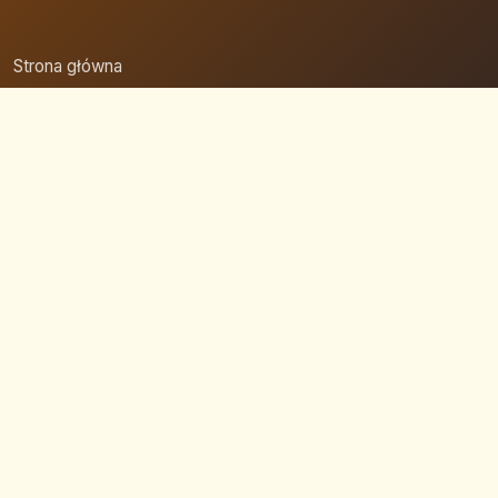
Strona główna
Zaloguj się
Dodaj firmę
Przypomnij hasło
Blog
Kontakt
Mapa strony
Szybkie wyszukiwanie