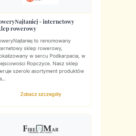
oweryNajtaniej - internetowy
klep rowerowy
oweryNajtaniej to renomowany
nternetowy sklep rowerowy,
lokalizowany w sercu Podkarpacia, w
iejscowości Ropczyce. Nasz sklep
feruje szeroki asortyment produktów
a...
Zobacz szczegóły