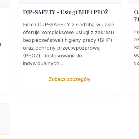
DJP-SAFETY - Usługi BHP i PPOŻ
O
F
Firma DJP-SAFETY z siedzibą w Jaśle
Fi
oferuje kompleksowe usługi z zakresu
r
bezpieczeństwa i higieny pracy (BHP)
u
k
oraz ochrony przeciwpożarowej
o
(PPOŻ), dostosowane do
s
indywidualnych...
Zobacz szczegóły