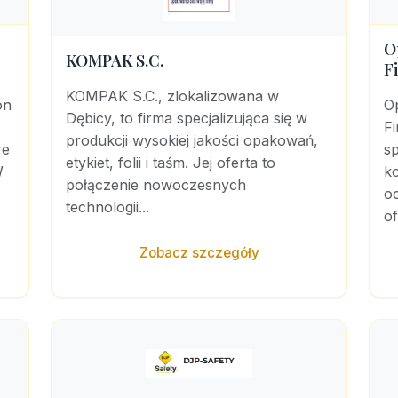
O
KOMPAK S.C.
F
KOMPAK S.C., zlokalizowana w
on
O
Dębicy, to firma specjalizująca się w
Fi
produkcji wysokiej jakości opakowań,
re
sp
etykiet, folii i taśm. Jej oferta to
W
k
połączenie nowoczesnych
o
technologii...
of
Zobacz szczegóły