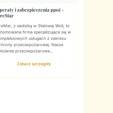
peraty i zabezpieczenia ppoż -
ireMar
reMar, z siedzibą w Stalowej Woli, to
enomowana firma specjalizująca się w
ompleksowych usługach z zakresu
chrony przeciwpożarowej. Nasze
zkolenia przeciwpożarowe...
Zobacz szczegóły