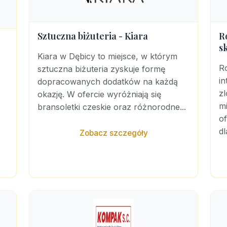
Sztuczna biżuteria - Kiara
R
s
Kiara w Dębicy to miejsce, w którym
R
sztuczna biżuteria zyskuje formę
i
dopracowanych dodatków na każdą
z
okazję. W ofercie wyróżniają się
m
bransoletki czeskie oraz różnorodne...
o
dl
Zobacz szczegóły