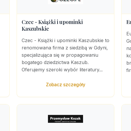
Czec - Książki i upominki
E
Kaszubskie
E
Czec - Książki i upominki Kaszubskie to
G
renomowana firma z siedzibą w Gdyni,
n
specjalizująca się w propagowaniu
ko
bogatego dziedzictwa Kaszub.
br
Oferujemy szeroki wybór literatury...
fi
Zobacz szczegóły