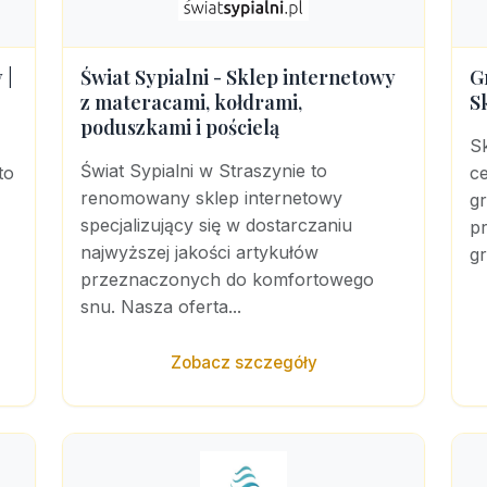
 |
Świat Sypialni - Sklep internetowy
G
z materacami, kołdrami,
S
poduszkami i pościelą
S
Świat Sypialni w Straszynie to
to
c
renomowany sklep internetowy
g
specjalizujący się w dostarczaniu
pr
najwyższej jakości artykułów
gr
przeznaczonych do komfortowego
snu. Nasza oferta...
Zobacz szczegóły