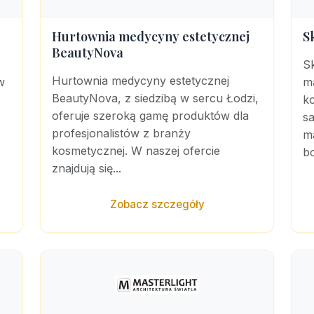
Hurtownia medycyny estetycznej
S
BeautyNova
S
Hurtownia medycyny estetycznej
w
ma
BeautyNova, z siedzibą w sercu Łodzi,
k
oferuje szeroką gamę produktów dla
s
profesjonalistów z branży
m
kosmetycznej. W naszej ofercie
bo
znajdują się...
Zobacz szczegóły