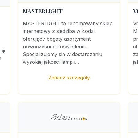
MASTERLIGHT
V
MASTERLIGHT to renomowany sklep
Vi
internetowy z siedzibą w Łodzi,
Ma
oferujący bogaty asortyment
pr
nowoczesnego oświetlenia.
c
cji
Specjalizujemy się w dostarczaniu
z
.
wysokiej jakości lamp i...
ja
Zobacz szczegóły