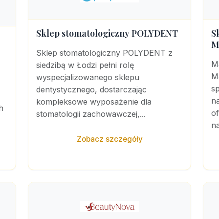
Sklep stomatologiczny POLYDENT
S
M
Sklep stomatologiczny POLYDENT z
M
siedzibą w Łodzi pełni rolę
M
wyspecjalizowanego sklepu
sp
dentystycznego, dostarczając
na
kompleksowe wyposażenie dla
h
o
stomatologii zachowawczej,...
na
Zobacz szczegóły