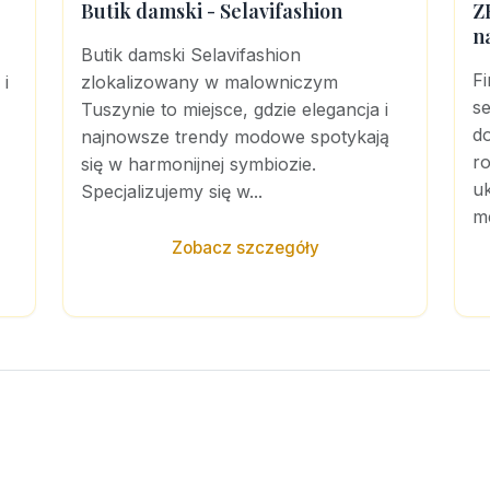
Butik damski - Selavifashion
Z
n
Butik damski Selavifashion
F
i
zlokalizowany w malowniczym
se
Tuszynie to miejsce, gdzie elegancja i
d
najnowsze trendy modowe spotykają
r
się w harmonijnej symbiozie.
u
Specjalizujemy się w...
me
Zobacz szczegóły