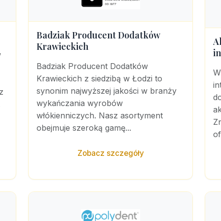
Badziak Producent Dodatków
A
Krawieckich
i
w
Badziak Producent Dodatków
W
Krawieckich z siedzibą w Łodzi to
in
synonim najwyższej jakości w branży
z
do
wykańczania wyrobów
.
a
włókienniczych. Nasz asortyment
Zn
obejmuje szeroką gamę...
of
Zobacz szczegóły